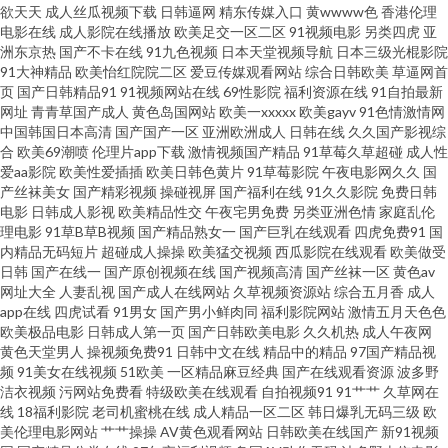
欲天天
成人丝瓜视频下载
日韩逼网
精东传媒入口
黄wwww色
香港伦理
电影在线
成人影院在线播放
欧美足交一区二区
91视频电影
另类四虎
亚
91V视频高跟鞋 91成人TS人妖另类 91刘玥在线观看 91看国产导航 91日本美
洲东京热
国产不卡在线
91九色视频
日本天堂视频导航
日本三级光棍影院
91大神精品
欧美怡红院院二区
爱豆传媒观看网站
综合日韩欧美
草逼网首
页
国产日韩精品91
91视频网站在线
69性影院
福利资源在线
91自拍最新
女看片 91丝袜视频 91新视频 91在线拍拍 91综合色网 久草最新网址 92av福
网址
青青草国产成人
黄色岛国网站
欧美一xxxxx
欧美gayv
91色情激情网
中国韩国日本高清
国产国产一区
亚洲欧洲成人
日韩在线
久久国产影视综
利视频 91清清视频 久久精品多人 最新福利AV在线 九操大香蕉9 91黄色网入
合
欧美69潮喷
伦理片app下载
激情视频国产精品
91草莓久草超碰
成人性
爱aa影院
欧美性爱插插
欧美日韩色黄片
91草莓影院
午夜电影网久久
国
产丝袜美女
国产精彩视频
操碰视屏
国产福利在线
91久久影院
免费日韩
口 狼友成人在线观看 91茄子桃子 欧美成人图片网 91精品一区 蜜桃成人免费
电影
日韩成人影视
欧美精品性交
午夜宅男免费
另类亚洲色情
家庭乱伦
理电影
91草B草B视频
国产精品熟女一
国产巨乳在线观看
四虎免费91
国
网站 91极品在线视频观看 后入高跟美女 91poy九色视频 巨乳黑丝91 91大神
内精品无码短片
超碰成人操操
欧美猛交视频
西瓜影院在线观看
欧美做受
日韩
国产在线一
国产原创视频在线
国产视频高清
国产丝袜一区
黄色av
网址大全
人妻乱视
国产成人在线网站
久草视频资源站
综合五月香
成人
车震 九九热视 91伦理影院福利 影音先锋色色网 在线91n套装拍 蜜桃成人一
app在线
四虎试看
91男女
国产男小鲜肉同
福利影院网站
激情五月天色色
欧美极品电影
日韩成人第一页
国产日韩欧美电影
久久机热
成人午夜网
区 A级片伊人网站 国产另类成人免费专区 国产另类人妖网址 91九色蝌蚪蜜桃
黄色天堂男人
操视频免费91
日韩中文在线
精品中的精品
97国产精品视
频
91美女在线视频
51欧美
一区精品麻豆经典
国产在线观看资源
波多野
洁衣视频
污网站免费看
特级欧美在线观看
自拍视频91
91艹艹
久草网在
人妻 三级日韩网址 国产精品人妻久久 91视频国产熟女 欧美人兽网站 91猫先
线
18福利影院
老司机蜜桃在线
成人精品一区二区
韩日爆乳无码三级
欧
美伦理电影网站
艹艹操操
AV黄色观看网站
日韩欧美在线国产
新91视频
生在线观看 激情宗合色网 91大片 国产精品第5页 亚洲国产线看 草莓狼人在线