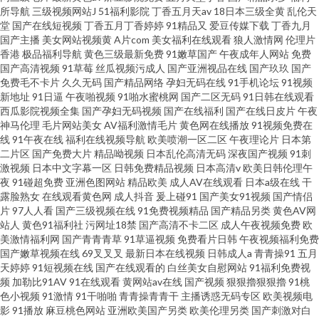
所导航
三级视频网站J
51福利影院
丁香五月天av
18日本三级全黄
乱伦天
堂
国产在线短视频
丁香五月丁香婷婷
91精品又
爱豆传媒下载
丁香九月
国产主播
美女网站视频黄
A片com
美女福利在线观看
狼人激情网
伦理片
香港
极品福利导航
黄色三级最新免费
91嫩草国产
午夜成年人网站
免费
国产高清视频
91草莓
丝瓜视频污成人
国产亚洲视品在线
国产玖玖
国产
免费毛不卡片
久久无码
国产精品网络
孕妇无码在线
91手机论坛
91视频
新地址
91日逼
午夜啪视频
91啪水蜜桃网
国产二区无码
91日韩在线观看
西瓜影院视频全集
国产孕妇无码视频
国产在线福利
国产在线日皮片
午夜
神马伦理
毛片网站美女
AV福利激情毛片
黄色网在线播放
91视频免费在
线
91午夜在线
福利在线视频导航
欧美喷潮一区二区
午夜理论片
日本第
二片区
国产免费大片
精品呦视频
日本乱伦高清无码
深夜国产视频
91刺
激视频
日本中文字幕一区
日韩免费精品视频
日本高清v
欧美日韩伦理午
夜
91碰超免费
亚洲色图网站
精品欧美
成人AV在线观看
日本a级在线
干
露脸熟女
在线观看黄色网
成人抖音
爰上碰91
国产美女91视频
国产情侣
片
97人人看
国产三级视频在线
91免费视频精品
国产精品另类
黄色AV网
站人
黄色91福利社
污网址18禁
国产高清不卡二区
成人午夜视频免费
欧
美激情福利网
国产青青青草
91草逼视频
免费看片日韩
午夜视频福利免费
国产嫩草视频在线
69叉叉叉
最新日本在线视频
日韩成人a
青青操91
五月
天婷婷
91短视频在线
国产在线观看的
白丝美女自慰网站
91福利免费视
频
加勒比91AV
91在线观看
黄网站av在线
国产视频
狠狠擼狠狠擼
91桃
色小视频
91激情
91干啪啪
青青操青青干
主播诱惑无码专区
欧美视频电
影
91播放
麻豆桃色网站
亚洲欧美国产另类
欧美伦理另类
国产刺激对白