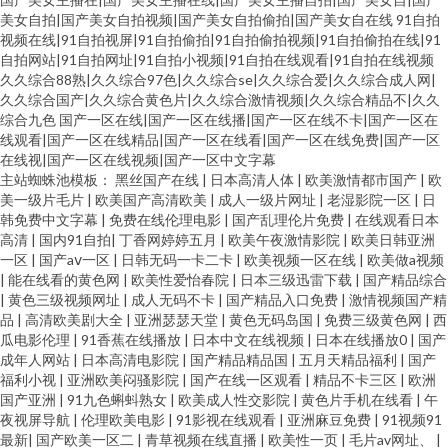
美女自拍|国产美女自拍视频|国产美女自拍偷拍|国产美女自在线
91自拍
视频在线|91自拍视屏|91自拍偷拍|91自拍偷拍视频|91自拍偷拍在线|91
自拍网站|91自拍网址|91自拍小视频|91自拍在线观看|91自拍在线视频
久久综合88熟|久久综合97色|久久综合se|久久综合爱|久久综合成人网|
久久综合国产|久久综合黄色片|久久综合激情视频|久久综合精品不|久久
综合九色
国产一区在线|国产一区在线播|国产一区在线不卡|国产一区在
线观看|国产一区在线精品|国产一区在线看|国产一区在线免费|国产一区
在线视|国产一区在线视频|国产一区中文字幕
主站蜘蛛池模板：
黑丝国产在线
|
日本高清人体
|
欧美激情都市国产
|
欧
美一级片毛片
|
欧美国产高清欧美
|
成人一级片网址
|
老湿影院一区
|
日
韩免费中文字幕
|
免费在线伦理电影
|
国产乱理伦片免费
|
在线观看日本
高清
|
国内91自拍
|
丁香网婷婷五月
|
欧美午夜激情影院
|
欧美日韩亚洲
一区
|
国产aⅴ一区
|
日韩无码一卡二卡
|
欧美视频一区在线
|
欧美做a视频
|
能在线看的黄色网
|
欧美性爱怡春院
|
日本三级迅雷下载
|
国产精品综合
|
黄色三级视频网址
|
成人无码不卡
|
国产精品入口免费
|
激情视频国产精
品
|
高清欧美剧大全
|
亚洲瑟瑟天堂
|
黄色无码岛国
|
免费三级黄色网
|
西
瓜电影伦理
|
91香蕉在线播放
|
日本中文在线视频
|
日本在线播放0
|
国产
成年人网站
|
日本高清电影院
|
国产精品精品国
|
五月天精品福利
|
国产
福利小视
|
亚洲欧美闷骚影院
|
国产在线一区观看
|
精品不卡三区
|
欧洲
国产亚洲
|
91九色蝌蚪熟女
|
欧美成人性交影院
|
黄色片手机在线看
|
午
夜视屏导航
|
伦理欧美电影
|
91影视在线观看
|
亚洲麻豆免费
|
91视频91
最新
|
国产欧美一区二
|
青草视频在线直播
|
欧美性一页
|
毛片av网址、
|