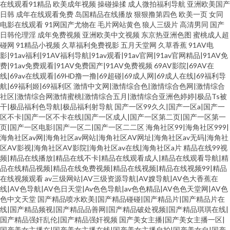
在线观看91精品
欧美成年视频
操碰操揉
成人微拍福利导航
亚洲欧美国产
日韩
成年在线观看免费
岛国精品在线播放
狠狠撸第四色
欧美一页
女同
电影在线观看
91网国产尤物在
毛片网站黄色
狼人三级片
高清男同
国产
日韩伦理淫
成年免费视频
亚洲欧美中文视频
东京热亚洲色图
蜜桃成人超
碰网
91精品小视频
久草福利免费视影
五月天堂网
久草香蕉
91AV电
影|91av福利|91AV福利导航|91av观看|91av官网|91av官网精品|91AV免
费|91av免费观看|91AV免费国产|91AV免费视频
69AV影院|69AV在
线|69av在线观看|69HD撸一撸|69超碰|69成人网|69成人在线|69福利导
航|69福利姬|69福利区
激情中文网|激情综合色|激情综合色网|激情综合
社区|激情综合网激情蜜桃|激情综合五月|激情综合亚洲色婷婷|极品Ts被
干|极品福利色导航|极品福利射导航
国产一区99久久|国产一区a|国产一
区不卡|国产一区不卡在线|国产一区成人|国产一区第二页|国产一区第一
页|国产一区电影|国产一区二|国产一区二二区
海角社区99|海角社区999|
海角社区av网|海角社区av网站|海角社区AV网址|海角社区av无码|海角社
区AV影视|海角社区AV影院|海角社区av在线|海角社区a片
精品在线99视
频|精品在线播放|精品在线不卡|精品在线观看成人|精品在线观看导航|精
品在线精品视频|精品在线免费视频|精品在线视频|精品在线视频99|精品
在线视频观看
av三级网站|AV三级资源导航|AV嫂导航|AV色大香蕉在
线|AV色导航|AV色日天堂|Av色色导航|av色色精品|AV色色天堂网|AV色
色中文天堂
国产精品喷水欧美|国产精品碰碰|国产精品片|国产精品片在
线|国产精品频视|国产精品品善网|国产精品破处视频|国产精品琪琪在线|
国产精品强奸乱伦|国产精品强奸视频
国产美女主播|国产美女主播一区|
国产美女主播在|国产美女主播在线|国产美女主播自拍|国产美女自|国产