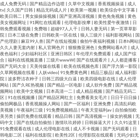
成人免费无码
|
国产精品边作边喷
|
久草中文视频
|
香蕉视频操逼
|
成人
tv
|
久久国产日韩
|
精品无码成人片
|
欧美第一视频
|
欧美综合中文字幕
|
欧美日韩二
|
男女操操操视频
|
国产亚洲高清视频
|
黄色免免视频
|
黄色
美女视频网址
|
91网红在线观看
|
伦理电影按摩
|
欧美性爱午夜激情
|
日
韩免费观看视频
|
免费啪
|
超碰97人人干
|
日韩人妻无码
|
第一页草草影
院
|
日本三级在免费
|
日韩欧美一区在线
|
狼人三级片
|
福利影视网站
|
国
产伦理剧
|
麻豆99人兽
|
国产在线短视频
|
偷拍午夜福利视频
|
日本h网站
|
久久人妻无套内射
|
私人官网色片
|
狠狠撸亚洲色
|
免费网站看A片
|
成人
夜色福利
|
少妇福利社区
|
亚洲日韩区
|
年伦理片免费观看
|
成人国产综
合
|
福利在线视频直播
|
三级片wwwW
|
国产在线观看片
|
人人都是播客
|
国产无码大全
|
天美传媒在线看
|
欧美在线视频色库
|
国产浮力第一影院
|
久草网视频在线看
|
人妖video
|
91免费黄色网
|
精品三极品
|
咸人福利影
院
|
波多野洁衣种子
|
日韩三四级大白逼
|
欧美四级电影在线
|
成人伦理
网站
|
国产久RE热视频
|
国产精品一区电影
|
成人软件免费
|
国产精品视
频网站
|
欧美中文视频
|
日本高清一二
|
成人精品视频
|
国产精品无码二
区
|
91在线视频播
|
国产精品区网红主
|
免费看美女毛片
|
日日干日日操
|
偷拍网极品
|
香蕉视频操人网站
|
国产一区福利
|
亚洲免费
|
高清乱码欧
美视频
|
午夜福利三级
|
91免费视频精品
|
午夜天堂福利av
|
自拍偷拍欧
美另类
|
操屄免费在线观看
|
精品日韩
|
国产高清视频一
|
操女的视频
|
无
码中文
|
国产在线自拍偷拍
|
激情玖玖婷婷
|
日韩操逼大片
|
久久91这里
|
91免费观看在线
|
成人伦理电影在线
|
成人不卡视频
|
国产无码观看
|
日
韩电影二区
|
福利在线影院
|
欧美性2区
|
伦理影院在线观看
|
无码少妇无