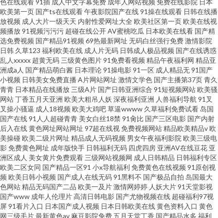
色在线观看
91插
成人中文字幕免费
成年人网站视频
免费在线影院
日本
欧美第一页
国产ts在线观看
午夜影院国产在线
91操在线观看
日韩在线播
放视频
成人大片一级天天
内射性爱网址大全
欧美社区第一页
欧美在线视
频播放
91视频污污污
超碰在线公开
AV蜜桃吃瓜
日本欧美在线看
国产精
选免费视频
国产精品91视频
69热最新网址
无码白丝强行免费
激情影院
日韩
久草123
福利欧美在线
成人片无码
日韩成人极品视频
国产在线诱惑
乱人xxxxx
超黄无码
三级黄色图片
91免费看视频
精品午夜福利网
精品亚
洲成a人
国产精品萌白酱
日本理论
91操电影
91一区
成人精品无
91国产
小视频
日韩美女免费直播
A片网站网址
激情文学色
国产主播第37页
青久
青青
日本精品在线播放
三级A片
国产日韩亚洲综合
91短视频网站
欧美骚
网站
丁香五月天亚洲
欧美大粗吊人妖
深夜福利亚洲
人兽福利导航
91叉
叉操小骚逼
成人18视频
欧美大鸡吧
草逼wwww
久草福利免费试看
岛国
国产在线
91人人超碰青青
美女白丝18禁
91肏比
国产三区电影
国产内射
后入在线
黄色网址网站网址
97超在线视
免费视频网站
精品欧美精品v
欧
美操碰
欧美二级片网址
精品成人无码视频
男女午夜福利影院
欧美三级电
影
免费黄色网址
成年版快手
日韩福利无码
四虎四房
亚洲AV在线豆花
亚
洲区成人
美女黄片免费观看
三级网站视频网
成人日韩精品
日韩福利专区
欧美二区女同
国产精品一区91
小x导航福利
免费黄色在线视频
91原创视
频
欧美日韩小视频
国产成人在线无码
91黑料不
国产极品自拍
岛国最大
色网站
精品无码国产二品
欧美一及片
激情网婷婷
人妖大片
91天堂影视
国产www
成年人伦理片
高清日韩电影
国产尤物视频在线
超碰福利97视
屏
91看片入口
日本国产成人视频
日本日韩欧美在线
黄色资料入口
黄色
网三级毛片
最新黄色av
麻豆影院免费
五月天堂丁香
国产精品水多
福利