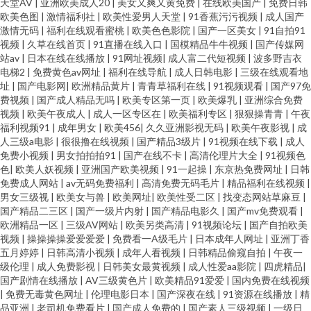
天堂AV
|
亚洲欧美成人20
|
美女又爽又黄免费
|
在线欧美国产
|
免费日韩
欧美色图
|
激情福利社
|
欧美性爱男人天堂
|
91香蕉污污视频
|
成人国产
激情无码
|
福利在线观看蜜桃
|
欧美色色影院
|
国产一区美女
|
91自拍91
视频
|
久草在线首页
|
91直播在线入口
|
国模精品牛牛视频
|
国产传媒网
站av
|
日本在线在线播放
|
91网址视频
|
成人富二代短视频
|
波多野吉衣
电梯2
|
免费黄色av网址
|
福利在线导航
|
成人日韩电影
|
三级在线观看地
址
|
国产电影网
|
欧洲精品黄片
|
青青草福利在线
|
91视频观看
|
国产97免
费视频
|
国产成人精品无吗
|
欧美专区第一页
|
欧美爆乳
|
亚洲综合免费
视频
|
欧美午夜成人
|
成人一区专区在
|
欧美福利专区
|
狠狠操青青
|
午夜
福利视频91
|
成年男女
|
欧美456
|
久久亚洲影视无码
|
欧美午夜影视
|
成
人三级a电影
|
很很撸在线视频
|
国产精品3级片
|
91视频在线下载
|
成人
免费小视频
|
男女拍拍拍91
|
国产在线不卡
|
高清伦理片大全
|
91视频色
色
|
欧美人妖视频
|
亚洲国产欧美视频
|
91一起操
|
东京热免费网址
|
日韩
免费成人网站
|
av无码免费福利
|
高清免费无码毛片
|
精品福利在线视频
|
男女三级视
|
欧美女与兽
|
欧美网址
|
欧美性受二区
|
找变态网站草麻豆
|
国产精品二三区
|
国产一级片内射
|
国产精品电影久
|
国产mv免费观看
|
欧洲精品一区
|
三级AV网站
|
欧美另类高清
|
91视频论坛
|
国产自拍欧美
视频
|
操操操操爱爱爱爱
|
免费看一A级毛片
|
日本成年人网址
|
亚洲丁香
五月婷婷
|
日韩高清小视频
|
成年人看视频
|
日韩精品偷窥自拍
|
午夜一
级伦理
|
成人免费影视
|
日韩美女最黄视频
|
成人性爱aa影院
|
四虎精品
|
国产剧情在线播放
|
AV三级黄色片
|
欧美精品91爱爱
|
国内免费在线视频
|
免费无毒黄色网址
|
伦理电影日本
|
国产深夜在线
|
91资源在线播放
|
精
品亚洲
|
老司机免费看片
|
国产成人免费的
|
国产素人三级视频
|
一级日