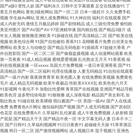
国产a级0
变性人妖
国产福利永久
日韩中文字幕观看
足交在线播放91
丁
香五月色网站
黄色3级抢网站
国产一区二区
日本一级婬片
久久免费手机
国产在线9199视频 在线午夜欧美福利 国产免费一线在线观看 1024成人网站
视频
学生妹Av网站
亚洲人成免费网站
91大神自拍
福利片在线观看
国产
成人内射无码
激情五月极品婷婷
国产剧情精品
成人三级伦理免费
偷怕欧
福利姬av在线 婷婷社区五月天 俺去也影院 欧美专区线路一 91经典三级 九一
美亚州图片
国产AV国产AV
97亚洲精华液
国内精自线
国产精品3级片
成
年女人视频
狠狠撸亚洲欧美
91操碰在线
国产高清精品二区
国产欧美在线
视频
欧美色综合网
91国产自拍偷拍
香蕉911
花蝴蝶看片免费
白丝美女免
久久精品 91次原 日韩欧美有码在线 91偷拍视频网址 老司机在线青青草 91豆
费网站
欧美女人与动物交
国产精品无码电影
91插插库
97超碰大香蕉
户
外自慰影院
国产一区二区二区
国产偷窥盗摄视频
成人动漫网站观看
欧美
花网站 韩国伦理剧在线观看 中文字幕无线 国产综合二在线 香蕉伊人网 白丝
第一页夜夜
91成人精品视频
蜜桃爱爱视频
乱伦熟女五月天
91香蕉视
福
利在线视频直播
一区xxxxx
岛国大片免费视频
一道日本亚洲香蕉
国产91
高清精品
国产一区二区福利
伦理在线播放
人妻无码精品
91自拍在线观看
美女足交 人妖人妖 91撸播 九色国产夫妻九色 91视频www 免费福利网站 91
国产一级片内射
夜夜骑青青草
欧美色图人妻
在线免费欧美视频
免费黄色
毛片
成人精品无码视频
欧美午夜极品
性欧美ⅩⅩⅩⅩ乱
欧美色色六月天
次元网站 福利片国模 日本性生活 91视频免费入口 伦理深喉 51色色黑料综合
91影视网
午夜伦不卡
加勒比性爱网
青草国产在线视频
亚洲国产精品导航
欧美色淫
波多野结依电影
91狠狠撸
成人深夜电影
精品国产美女剃毛
加
勒比熟女
91碰在线
欧美裸模
萌白酱国产一区
美国一级AV
国产人在线成
国产精品5页 五月天AV原创 ts人妖网站国产 成人午夜福利无码 亚洲图区狼人
免费
免费黄色A片网址
微拍福利国产视频
国产人成无码视频
国产原创区
色花堂
在线免费黄A片
久草福利
乱伦家庭
成人午夜免费视频
人妖射精
国
福利av久久 伊人艹91 性爱av一区 www91视频大全 日韩毛片总汇 日韩精品
产屁屁
国产精品天干天
国产精品午夜一区
中文字幕无码人妻
日本不卡二
区
国产日韩91
久草福利视频网
91日日夜夜91
超碰碰天天操
91草草酒店
视频
韩日一区二区
国产激情视频网站
成人视频日本
茄子视频污
亚洲色
AⅤ在线 首页AV片区 日韩无码高清无码不卡 亚州成A 亚洲福利在线黄色片