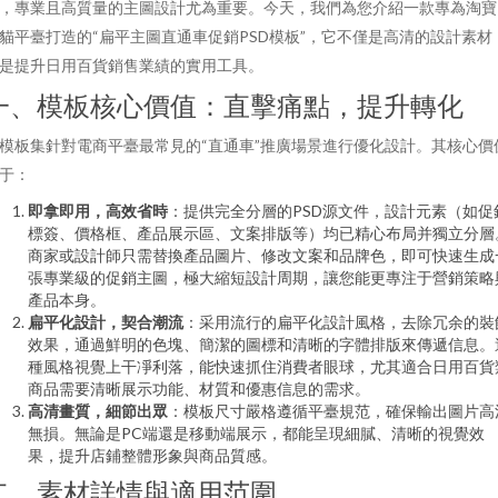
，專業且高質量的主圖設計尤為重要。今天，我們為您介紹一款專為淘寶
貓平臺打造的“扁平主圖直通車促銷PSD模板”，它不僅是高清的設計素材
是提升日用百貨銷售業績的實用工具。
一、模板核心價值：直擊痛點，提升轉化
模板集針對電商平臺最常見的“直通車”推廣場景進行優化設計。其核心價
于：
即拿即用，高效省時
：提供完全分層的PSD源文件，設計元素（如促
標簽、價格框、產品展示區、文案排版等）均已精心布局并獨立分層
商家或設計師只需替換產品圖片、修改文案和品牌色，即可快速生成
張專業級的促銷主圖，極大縮短設計周期，讓您能更專注于營銷策略
產品本身。
扁平化設計，契合潮流
：采用流行的扁平化設計風格，去除冗余的裝
效果，通過鮮明的色塊、簡潔的圖標和清晰的字體排版來傳遞信息。
種風格視覺上干凈利落，能快速抓住消費者眼球，尤其適合日用百貨
商品需要清晰展示功能、材質和優惠信息的需求。
高清畫質，細節出眾
：模板尺寸嚴格遵循平臺規范，確保輸出圖片高
無損。無論是PC端還是移動端展示，都能呈現細膩、清晰的視覺效
果，提升店鋪整體形象與商品質感。
二、素材詳情與適用范圍