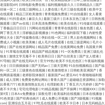
老湿影院69
|
日韩电影免费在线
|
福利视频电影久久
|
日韩精品久
|
国产
丝袜一区二
|
在线三级网站上
|
人妻在线
|
毛片三级在线观看
|
欧美中文
在线观看
|
精品三区欧美激情
|
青青视频免费观
|
91自拍最新
|
女人看黄
网站
|
91抖音成长
|
麻豆久久
|
最新三级片
|
日本东京热三级片
|
日韩热视
频观看
|
国产αv在线
|
日本高清免费网站
|
欧美在线色
|
91传媒在线观看
|
丁香极品日日日日
|
污网站在线观看
|
青青草在线影院
|
狼友色图
|
成人
网丁香五月天
|
淫秽极品影视播放
|
91色网站
|
福利影院下载
|
内射性爱
网址大全
|
国产传媒撸在线
|
孕妇在线一区二区
|
男人欲色视频网站
|
免
费成人小视频
|
欧美美鲍
|
成人毛片在线观看
|
在线三级是网站
|
毛片小
网址
|
国产在线资源网站
|
精品国产免费
|
在线黄网站免费
|
岛国黄片网
址
|
91草莓在线观看
|
精品国产精品视频
|
91一区免费高
|
亚洲三级乱伦
狼友
|
激情文学无毒不卡
|
欧美韩日日
|
国产白丝美女
|
国产女人喷液
|
97导航
|
国产在线无码A片
|
官方99热
|
欧美不卡乱伦色区
|
午夜福利视频
大全
|
日日插插操操
|
国产无码av
|
三级天堂网
|
91自拍视频精品
|
国产福
利一区二区
|
三级黄色在线视频
|
欧美激情喷水
|
日韩欧美亚洲国产
|
香
焦网插逼视频
|
老师影院体验区
|
最新国产av
|
爱豆AV
|
午夜啪啪福利视
频
|
成人淫网
|
免费黄色网址网站
|
青青久国产
|
超碰碰总资源网站
|
加勒
比香蕉777
|
欧美激情熟女乱伦
|
伦理剧欧美
|
丁香五月六月婷婷
|
国产午
夜不卡片免
|
宅宅伦理电影
|
91精品视频
|
国产开操网
|
91视频XXX
|
日韩
第9页
|
日本A∨免费播放
|
深夜伦理
|
欧美福利在线视频
|
日本在线播放
|
91色资源
|
国产经典动画片
|
成人免费公开视频
|
国产3级视频
|
91视频
com
|
亚洲综合五月花
|
97吃瓜在线观看
|
欧美不卡日本
|
日本无码精品久