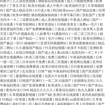
码鲁片
|
人人澡在线视频
|
潮喷影院在线观看
|
成人小视频免费看
|
欧洲
色区
|
丁香五月花
|
欧美在线操
|
成人午夜片
|
欧美福利天堂
|
久草视频国
内
|
国产成人精品无吗
|
A片成人电
|
韩日欧美www
|
国产精品交换
|
伦理
片视频
|
欧美69潮喷
|
偷拍视频操操操操
|
中屏字幕日韩
|
亚欧国产
|
亚洲
无码卡一卡二
|
深爱综合网
|
成人亚洲在线视频
|
午夜成人网站
|
国产一
区在线看
|
午夜导航网站
|
青草资源站
|
日韩欧美美女
|
免费a一毛片
|
欧
美性爱福利导航
|
国产免费爽爽视频
|
三级成人理伦电影
|
欧美男人亚洲
天堂
|
国产h片视频在线
|
人妖番号
|
91露脸对白
|
一区二区三区开心
|
精
品五月丁香
|
国产精品一二专区
|
毛片小网址
|
91丁香香
|
欧美伦理网站
|
国产极品一区0
|
操碰碰97
|
亚洲无码视频网站
|
欧美色图偷偷自拍
|
精品
区二网址
|
久久露脸国产精品
|
91豆奶短视频
|
欧美不卡影院
|
亚洲欧美
日韩成人
|
在线日韩电影
|
国产成人色
|
黄α在线
|
岛国无码一卡二卡
|
午
夜男女视频网站
|
欧美三级导航
|
免费三级网址
|
午夜福利姬视频
|
日本
一级一区二区
|
日本动作片免费
|
欧美二区视频
|
黄色网址视频
|
亚州综
合激情网
|
91网站免费看国
|
欧美日韩伦理在线
|
日日夜夜操影院
|
免费
看的三级毛片
|
乱伦熟女
|
日韩艹碰
|
午夜福利伦理秋霞
|
国产高清国产
|
日韩一区
|
羞羞网站在线观看
|
岛国大片在线看
|
日韩电影理论
|
高清影
视在线观看
|
日韩国产亚洲91
|
一区二区大陆国产
|
在线网址无码
|
久久
午夜福利黑丝
|
国产亚洲免费看
|
欧美成年人在线
|
国产999
|
国产美女a
做
|
黄色AV女COM
|
精品久久久久久
|
夜夜综合福利
|
热九九最新
|
麻豆
爱爱
|
久草视频最新视频
|
日韩艹碰
|
亚洲日本在线观看
|
老司机福利影院
|
91精品一区资源
|
免费v片在线观看
|
精品香蕉
|
av舔亚洲五码
|
久草免
费福利
|
孕妇日色一区
|
极品另类欧美
|
福利视频91
|
黑人伦理电影
|
国产