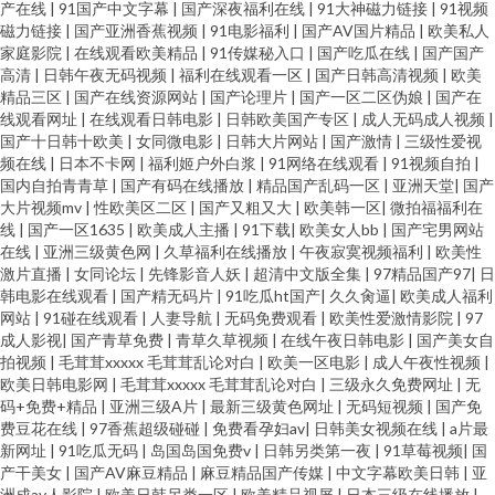
产在线
|
91国产中文字幕
|
国产深夜福利在线
|
91大神磁力链接
|
91视频
磁力链接
|
国产亚洲香蕉视频
|
91电影福利
|
国产AV国片精品
|
欧美私人
家庭影院
|
在线观看欧美精品
|
91传媒秘入口
|
国产吃瓜在线
|
国产国产
高清
|
日韩午夜无码视频
|
福利在线观看一区
|
国产日韩高清视频
|
欧美
精品三区
|
国产在线资源网站
|
国产论理片
|
国产一区二区伪娘
|
国产在
线观看网址
|
在线观看日韩电影
|
日韩欧美国产专区
|
成人无码成人视频
|
国产十日韩十欧美
|
女同微电影
|
日韩大片网站
|
国产激情
|
三级性爱视
频在线
|
日本不卡网
|
福利姬户外白浆
|
91网络在线观看
|
91视频自拍
|
国内自拍青青草
|
国产有码在线播放
|
精品国产乱码一区
|
亚洲天堂
|
国产
大片视频mv
|
性欧美区二区
|
国产又粗又大
|
欧美韩一区
|
微拍福福利在
线
|
国产一区1635
|
欧美成人主播
|
91下载
|
欧美女人bb
|
国产宅男网站
在线
|
亚洲三级黄色网
|
久草福利在线播放
|
午夜寂寞视频福利
|
欧美性
激片直播
|
女同论坛
|
先锋影音人妖
|
超清中文版全集
|
97精品国产97
|
日
韩电影在线观看
|
国产精无码片
|
91吃瓜ht国产
|
久久肏逼
|
欧美成人福利
网站
|
91碰在线观看
|
人妻导航
|
无码免费观看
|
欧美性爱激情影院
|
97
成人影视
|
国产青草免费
|
青草久草视频
|
在线午夜日韩电影
|
国产美女自
拍视频
|
毛茸茸xxxxx 毛茸茸乱论对白
|
欧美一区电影
|
成人午夜性视频
|
欧美日韩电影网
|
毛茸茸xxxxx 毛茸茸乱论对白
|
三级永久免费网址
|
无
码+免费+精品
|
亚洲三级A片
|
最新三级黄色网址
|
无码短视频
|
国产免
费豆花在线
|
97香蕉超级碰碰
|
免费看孕妇av
|
日韩美女视频在线
|
a片最
新网址
|
91吃瓜无码
|
岛国岛国免费v
|
日韩另类第一夜
|
91草莓视频
|
国
产干美女
|
国产AV麻豆精品
|
麻豆精品国产传媒
|
中文字幕欧美日韩
|
亚
洲成av人影院
|
欧美日韩另类一区
|
欧美精品视屏
|
日本三级在线播放
|