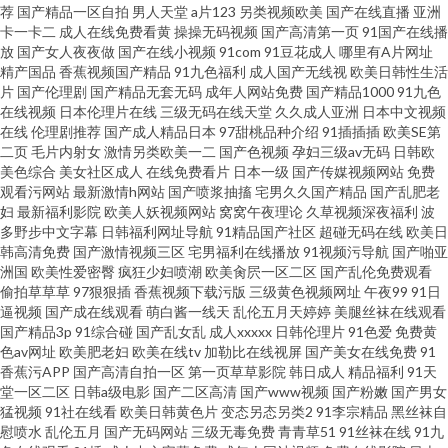
韩国伦理片妈妈的朋友 欧美色影院 午夜国产诱惑 91pot狼友社在线观看 肏屄
荐
国产精品一区自拍
男人天堂
a片123
另类视频欧美
国产在线直播
亚洲
卡一卡二
成人在线免费看黄
操操无码视频
国产高清第一页
91国产在线播
放
国产女人夜夜做
国产在线小视频
91com
91豆花成人
哪里有A片网址
精品一区二区 久久密欧洲 日本www青青草 午夜寂寞看成人 婷婷色五月份 91
精产国品
香蕉视频国产精品
91九色福利
成人国产无线视
欧美日韩性生活
片
国产伦理剧
国产精品无套无码
成年人网站免费
国产精品1000
91九色
不卡在线播放 91情爱社区 99福利在线观看 国产福利91自啪 久久神马 日韩在
在线视频
日本伦理片在线
三级无码在线天堂
久久成人亚洲
日本中文视频
在线
伦理剧推荐
国产成人精品日本
97甜桃品种介绍
91插插插
欧美SE第
二页
毛片内射女
激情另类欧美一二
国产色视频
孕妇三级av无码
日韩欧
线超碰 影音先锋日韩无码 91精品丝袜高跟 92恋足园 国产精品人妻久久 狼友
美色综合
美女社区成人
在线免费看片
日本一级
国产传媒视频网站
免费
观看污网站
最新激情h网站
国产喷浆抽搐
宅男久久国产精品
国产乱肥老
大香蕉 AV伊人天堂 深夜免费网站 91麻豆精品久久蜜臀 www东方AV在线 黄
妇
最新福利影院
欧美人妖视频网站
窝窝午夜理论
久草视频深夜福利
波
多野步中文字幕
日韩福利网址导航
91精品国产社区
超碰无码在线
欧美日
韩高清免费
国产激情视频三区
宅男福利在线播放
91视频污导航
国产啪亚
色仑库 欧美日本国产婷婷精品 在线视频自拍毛片 91破解官网免费 爱豆导航
洲国
欧美性爱密臀
疯狂少妇喷潮
欧美肏屄一区二区
国产乱伦免费观看
偷拍草草草
97狠狠插
香蕉视频下载污版
三级黄色视频网址
午夜99
91日
逼视频
国产成在线观看
萌白酱一线天
乱伦五月天婷婷
美腿丝袜在线观看
国产精品3p
91综合碰
国产乱女乱
成人xxxxx
日韩伦理片
91色爱
免费黄
色av网址
欧美肥老妇
欧美在线tv
加勒比在线视屏
国产美女在线免费
91
香蕉污APP
国产高清自拍一区
第一页草草影院
韩日成人
精品福利
91天
堂一区二区
日韩a级电影
国产二区高清
国产www视频
国产粉嫩
国产男女
猛视频
91社在线看
欧美日韩黄色片
变态另态另类2
91李宗精品
黑丝袜自
慰喷水
乱伦五月
国产无码网站
三级无毒免费
青青草51
91丝袜在线
91九