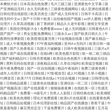
本爽快片的
|
日本高清在线免费
|
毛片三级三级
|
亚洲黄色中文字幕
|
国
产亚洲精品无码
|
永久无码黄色
|
三级黄色视频网站
|
成人亚洲在线观看
|
日韩伦理在线影院
|
欧美另类交
|
国产成人无码专区
|
日韩不卡高清
|
日
韩无码中文w
|
国产十日韩十欧美
|
自拍偷拍国产视频
|
av伊人蜜桃
|
免费
论理片
|
久草高清视频
|
新丁香婷婷
|
精品久久老牛影视
|
激情文学亚洲
图片
|
美国伦理电影大全
|
免费看黄www
|
趁人无码视频
|
日韩黄色A片
|
国产国产一区
|
男女交配免费网站
|
三级永久av
|
国产欧美日韩久久
|
午
夜两性按摩影院
|
欧美喷潮流量另类
|
91短视频在线看
|
国产麻豆精品一
区
|
成人午夜视频免费
|
97午夜福利视频
|
亚州A∨无码片
|
欧美日韩一级
免费
|
国产久热香蕉在
|
岛国大片破解版
|
日韩午夜视频在线
|
三级片a片
视频
|
国产成在线观看免
|
在线h网
|
欧美色图片影院
|
欧一欧二欧三精品
|
国产福利精品91
|
日韩另类视频
|
欧美综合色色图片
|
夜夜操娱乐综合
网
|
黑料无码在线资源
|
深夜精品在线
|
久草在3福利
|
欧美猛交视频
|
欧
美午夜免费电影
|
国产一区自拍视频
|
精品午夜福利
|
免费三级黄色网
|
成年人伦理片
|
日韩亚洲在线
|
97影视首页
|
成人91视频
|
久草小视频
|
91网首页
|
欧美777
|
日韩欧美在线a
|
91综合视频
|
91操碰
|
日韩理论电
影
|
日韩精品观看
|
三级黄色在线播放
|
亚洲综合一区二区
|
日韩伦欲片
|
国产视频高清
|
国产在线观看片
|
狠狠操夜夜爽
|
在线欧美一区
|
性感无
码精品国产
|
免费看一A级毛片
|
另类人人影院
|
日韩经典在线
|
欧美潮喷
合集
|
欧美色色潮喷
|
理论片免费观看
|
欧美h片在线观看
|
在线看黄色网
址
|
日韩精品短视频
|
日本伦理剧在线
|
精品国产在线播放
|
香蕉干逼
|
午
夜羞羞电影
|
麻豆黑丝足交
|
干逼免费看片
|
成人欧美在线观看
|
五月花