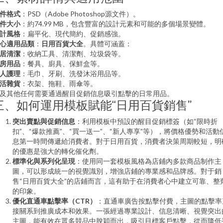
件格式
：PSD（Adobe Photoshop源文件）。
件大小
：約74.99 MB，包含豐富的設計元素和可能的多個場景變體。
計風格
：扁平化、現代簡約、促銷感強。
心適用品類
：
日用百貨大全
。具體可涵蓋：
居清潔
：收納工具、清潔劑、垃圾袋等。
房用品
：餐具、廚具、保鮮盒等。
人護理
：毛巾、牙刷、洗發沐浴用品等。
活雜貨
：衣架、拖鞋、雨傘等。
及其他任何需要通過醒目促銷信息吸引點擊的日常用品。
三、如何運用模板賦能“日用百貨銷售”
突出賣點與促銷信息
：利用模板中預設的醒目促銷標簽（如“限時折
扣”、“爆款推薦”、“買一送一”、“新人專享”等），將價格優勢和活動
息第一時間傳遞給消費者。對于日用百貨，消費者決策周期較短，明
的優惠是強大的轉化催化劑。
標準化與系列化呈現
：使用同一套模板風格為店鋪內多款商品制作主
圖，可以形成統一的視覺識別，增強店鋪的專業感和品牌感。對于銷
售“日用百貨大全”的店鋪而言，這有助于在消費者心中建立可靠、整
的印象。
優化直通車點擊率（CTR）
：直通車廣告按點擊付費，主圖的點擊率
接關系到推廣成本和效果。一張經過專業設計、信息清晰、視覺突出
主圖，能有效在眾多競品中脫穎而出，吸引目標客戶點擊，從而降低