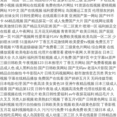
超碰 东京热伊人久久9 黄夜免费看 蜜桃精品伊人 日韩久久伊人 午夜影院体验
费小视频
搞黄网站在线观看
免费色情A片网扯
91资源在线视频
蜜桃视频
网站
91中文
国产在线视频
福利爱爱网址
岛国搬运工首页
伦理朋友的妈
区 91cvom网站 91在线网址 国产永久91福利 久久香网址 日韩AVcom 午夜诱
妈
丝袜女同
日韩性爱网址
在线观看日本黄
亚洲国产第一网站
国产99不
卡
66精品视频
国产精品探花一区
成人免费国产大片
国产在线网址观看
欧美激情日韩
国产精品无码亚洲
国产一区二区黄片
喷潮一区
福利姬足交
惑av 91福利社试看 91视频免费观看18 肏屄视频看看 国产精品久久高潮 青娱
在线看
成人午夜网址
五月花无码视频
青青草国产
欧美日韩乱
国产屁屁
第一页
91国产视频网
性爱草逼91AV
免费欧美视频
欧美岛国一区二区
少
乐91伦理 亚洲九九精品视频 91国产丝袜在线观看 91网站在线观看密桃 国产
妇喷水18禁
51漫画APP
丁香五月花激情网
欧美爱爱tv视频
免费五月丁
香视频
97香蕉超级碰碰
国产免费看二区
三级黄色片网站
综合网黄
在线
播放观看
欧美电影在线
伦理片在哪里看
蜜桃午夜网
久草资源在
日本三
精品99久久的 九一社区在线观看 日本论理第一页 91N操 av福利偷拍的 国产
级大全
久久福利
福利所导航视频
成人片免费
国产第9页
中文字幕bt原声
三级日韩欧美
午夜视频123
日本推理片
丁香五月网站
国产免费看视频
极
一二三四在线 欧美日韩 色色剧场 91爱搞屄 91蜜桃福利视频 91自慰网站 美日
品成人色
成人黑料自拍
国产日韩欧美网站
国产无码av
老湿A片影院
国产
精品自拍偷拍
牛牛影院A片
日韩无码视频网站
都市激情变态另类
男女91
视频
字幕在线精品播放
免费国产在线看
国产婷婷五月天
无码传媒导航
欧韩一二三 四虎影院麻豆 91国产福利视频 91资源共享总站 国产ts伪娘资源
日本电影伦理
国产午夜高清
美女黄色18
亚洲午夜精品视频
日本三级成人
观看
国产精品第12页
日韩午夜场
成人视频高清免费
伦理在线影视
成人
网站 久久高潮 欧洲骚一区 午夜在线97 91A成人色网 91青青草视频在线观看
三级视频在线
91理论片
欧美日韩性爱福利
av午夜探花福利
精品毛片
久
久叉叉
另类人妖视频
欧美熟妇穴视频
丁香五月V国产
日韩黄色网址
豆花
福利视频
轮理片自拍偷拍
日韩欧美美女视频
欧美A级黄色影院
丁香影视
99热无码导航 久久精c 丝袜扣逼套图内射 91秘密入口秘在线观看 超碰人91
五月花
福利视频电影久久
污污污污免费
91金典免费
欧美三级日本
成人
在线吃瓜网站
成人岛国影院
成人动漫二区三区
久草在线最新
日韩精品推