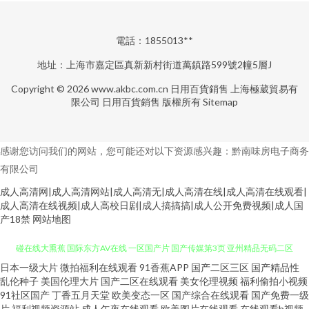
電話：1855013**
地址：上海市嘉定區真新新村街道萬鎮路599號2幢5層J
Copyright © 2026
www.akbc.com.cn
日用百貨銷售
上海極葳貿易有
限公司
日用百貨銷售
版權所有
Sitemap
感谢您访问我们的网站，您可能还对以下资源感兴趣：黔南味房电子商务
有限公司
成人高清网|成人高清网站|成人高清无|成人高清在线|成人高清在线观看|
成人高清在线视频|成人高校日剧|成人搞搞搞|成人公开免费视频|成人国
产18禁
网站地图
日本一级大片
微拍福利在线观看
91香蕉APP
国产二区三区
国产精品性
黑料自慰自拍 99超碰福利在线 91国内视频在线播放 狼友成人在线观看 91超
乱伦种子
美国伦理大片
国产二区在线观看
美女伦理视频
福利偷拍小视频
91社区国产
丁香五月天堂
欧美变态一区
国产综合在线观看
国产免费一级
碰在线大熏蕉 国际东方AV在线 一区国产片 国产传媒第3页 亚州精品无码二区
片
福利视频资源站
成人午夜在线观看
欧美图片在线观看
在线观看h视频