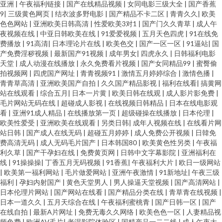
亚洲
|
午夜福利链接
|
国产在线精品视频
|
女同电影三级大全
|
国产香蕉
9
|
三级黄色网页
|
结衣波多野电影
|
国产精品不卡二区
|
青青久久
|
欧美
色色网站
|
亚洲欧美日韩高清
|
性爱欧美3对1
|
国产门久久青草
|
成人午
夜视频在线
|
中亚日韩欧美在线
|
91爱爱视频
|
五月天色四虎
|
91在线免
费播放
|
91高清
|
日本理论片在线
|
欧美色交
|
国产一区一区
|
91逼站
|
国
产免费淫秽视频
|
最新国产91视频
|
成年男女
|
四虎永久
|
日韩福利电影
天堂
|
成人动漫在线播放
|
永久免费看片视频
|
国产女同精品99
|
蜜臀偷
拍视频网
|
四虎国产网址
|
青青视频91
|
激情五月婷婷综合
|
激情色播
|
青青草高清
|
亚洲欧美国产自拍
|
久久国产精品影视
|
福利在线看
|
搞黄网
站在线观看
|
综合五月
|
日本一片黄
|
欧美日韩在线观
|
成人影片影免费
|
毛片网站无码在线
|
超碰成人影视
|
在线视频日韩精品
|
日本在线电影观
看
|
亚洲91成人精品
|
在线播放第一页
|
超级碰操在线播放
|
日本伦理
|
欧美性爱受
|
亚洲欧美在线观看
|
另类日韩
|
成年人视频在线
|
在线看片网
站日韩
|
国产成人在线无码
|
超碰五月婷婷
|
成人免费公开视频
|
日韓免
费高清无码
|
成人无码毛片国产
|
日本韩国80
|
欧美黄色性另类
|
午夜福
利久草
|
国产干孕妇在线
|
免费黄页网
|
日韩中文字幕影院
|
亚洲福利在
线
|
91操操操
|
丁香五月无码视频
|
91香蕉
|
午夜福利大片
|
欧日一级网站
|
欧美第一福利网站
|
毛片做爱网站
|
亚洲午夜激情
|
91新地址
|
午夜三级
福利
|
孕妇内射国产
|
黄色天堂男人
|
男人操逼天堂视频
|
国产高清网站
|
日本伦理片网站
|
国产网站在线看
|
国产精品分类在线
|
青草青在线视频
|
日本一道久久
|
五月天综合在线
|
午夜福利蜜桃青
|
国产日韩一区
|
国产
在线自拍
|
最新A片网址
|
免费无毒久久网络
|
欧美色色一区
|
人妻精品视
频免费
|
欧洲AV毛片
|
老湿影院体验区
|
国精产品一二二线
|
成人午夜大