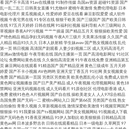
看
国产不卡高清
91av在线播放
91制作传媒
岛国av资源
超碰91资源
国产
乱一乱二乱三
日韩美女直播
91尤物69
蜜桃午夜激情
免费伦理电影
日本
电影伦理片
黄瓜视频成人
性爱婷婷
爱豆在线看
麻豆影院爱爱
成人软件
美欧美 91精品国产孕妇 av人人干 国产自拍2 蜜桃臀传媒 日日插夜夜撸 69福
视频
午夜宅男在线
91专区在线
狠狠干欧美
国产三级国产
国产欧美日韩
在线
97五月天婷婷
日韩在线网
91福利社视频
福利导航
A片三级网站
久
利资源导航在线 91tv免费的视频 国产91视频在线观看 久久婷婷成人无码视
草视频8
香蕉APP污视频
艹艹艹插逼
国产精品五月天
狠狠操欧美性爱
国
产绝色精品
精品孕妇无码视频
午夜A片三级片
天美果冻传媒
久久国产成
人精品
精品93久久久
日本人妖射精
学生妹avav
国产熟女视频在线
乱伦
频 人人看导航第一站 91九色蝌蚪视频成人论坛 91在线观看视频 丁香五月最
第一页
韩日视频
高清国产剧观看
人妻少妇视频二区
成人无码高清毛片
亚洲av激情电影
午夜导航在线
国内主播第一页
国产高清电影网址
91社区
新地址 国产人妻精品网址 欧美大久久 日本黄色片 深夜福利91n 香蕉伊人青青
论坛
免费网站黄色在线
久久偷拍高清亚洲
91午夜在线免费
亚洲精品第五
页
麻豆网站在线观看
91精选国产
国产精品亚洲
黄色三级成年
五月天婷
婷爱
国产不卡小视频
AV色哟哟
亚洲天堂丁香五月
91社网
美女视频黄全
草在线 91国内在线播放 92自啪 超碰白白色 国内福利网站91 久爱高清无码 精
免费
国产精品第一页国
另类区另类欧美
欧美色图乱伦小说
免费成人软件
黄色网址视频播放
国产日产美产精品
成人午夜视频
伦理视频网站
黄色18
品八区 91在线观看网站 亚洲一区二区蜜桃 久久国产秒 69福利社在线 91日韩
禁网站
亚洲无码视频在线
成人无码看片
91原创社区
伦理电影香港
成人
免费
蜜桃91色色
A片视频网
国产自在线
操欧美老女人
人人97综合精品
岛国免费
国产无码一二
蜜桃tv网站入口
国产第66页
另类国产在线
熟女
黑丝 久久成人黄色网 51福利吧 91视频入口 99在线资源站 传媒官网在线免费
自拍偷拍
青青久视频
久草新视频在线
激情深爱欧美激情
91视频官网国产
狠狠操-91
91我要操
国产ts视频网站
国产美女视频网站
91视频成人下载
观看 国内精品综久久 欧美日韩一本黄 影音先锋中文字幕日 91情爱社区 91N
国产无码色色
91香蕉亚洲精品
91伊人加勒比
欧美狠狠插
日韩精品高清
黄色av网
日本波多野吉衣
日韩在线观看精品
日本一级电影
久草网页
97
免费艹
岛国一区二区
岛国动作片在
波多野吉衣三级
亚洲AV一卡
在线免