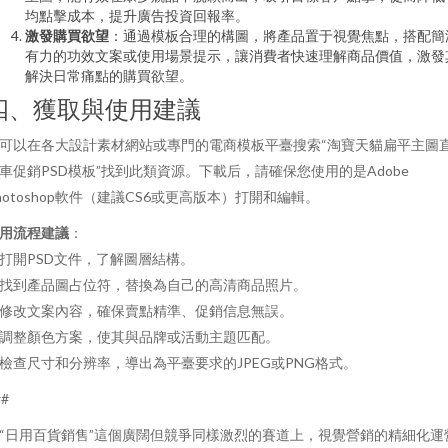
均點擊成本，提升廣告投資回報率。
激發購買欲望
：通過模板合理的構圖，將產品置于視覺焦點，搭配簡
有力的功效文案或使用場景提示，讓消費者快速理解商品價值，激發
解決日常痛點的購買欲望。
四、獲取與使用建議
可以在各大設計素材網站或專門的電商模板平臺搜索“淘寶天貓扁平主圖
車促銷PSD模板”找到此類資源。下載后，請確保您使用的是Adobe
hotoshop軟件（建議CS6或更高版本）打開和編輯。
用流程建議
：
. 打開PSD文件，了解圖層結構。
. 找到產品圖占位符，替換為自己的高清商品照片。
. 修改文案內容，確保賣點精準、促銷信息無誤。
. 調整顏色方案，使其與品牌或活動主題匹配。
. 檢查尺寸和分辨率，導出為平臺要求的JPEG或PNG格式。
##
“日用百貨銷售”這個廣闊但競爭同樣激烈的賽道上，視覺營銷的精細化運