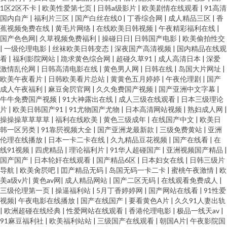
1区2区不卡
|
欧美性爱第七页
|
日韩a级影片
|
欧美剧情在线观看
|
91高清
国内自产
|
福利片三区
|
国产白丝在线0
|
丁香综合网
|
成人精品三区
|
香
蕉视频免费在线
|
黄毛片网络
|
在线欧美日韩视频
|
午夜精彩福利在线
|
国产色色网
|
久草视频免费福利
|
操碰日日
|
日韩国产电影
|
欧美偷拍性交
|
一级伦理电影
|
丝袜欧美日韩变态
|
深夜国产高清视频
|
国内精品在线观
看
|
福利影院网站
|
跪求黄色综合网
|
超碰久草91
|
成人高清日本
|
深爱
激情乱伦网
|
日韩高清电影在线
|
黄色男人网
|
日韩在线
|
岛国大片网址
|
欧美午夜看片
|
日韩欧美看片总站
|
黄黄色五月婷婷
|
午夜伦理剧
|
国产
成人午夜福利
|
麻豆肏屄官网
|
久久免费国产视频
|
国产亚洲中文字幕
|
牛牛免费国产视频
|
91大神露出在线
|
成人三级在线观看
|
日本三级理论
片
|
欧美日韩国产91
|
91尤物国产尤物
|
日本高清网站视频
|
熟妇成人网
|
操操操草草草草
|
福利在线欧美
|
黄色三级成年
|
在线国产中文
|
欧美日
韩一区另类
|
91靠屄视频大全
|
国产亚洲龙最新款
|
三级免费黄站
|
亚洲
伦理在线播放
|
日本一卡二卡在线
|
久九精品豆花视频
|
国产在线看
|
在
线91视频
|
四虎精品
|
理论福利片
|
91华人超碰国产
|
亚洲视频国产精品
|
国产国产
|
日本轮奸在线观看
|
国产精品6区
|
日本妇女在线
|
日韩三级片
导航
|
欧美肏屄吧
|
囯产精品无码
|
岛国无码一卡二卡
|
蜜桃午夜激情
|
欧
美a级v片
|
黄色av网
|
成人精品网站
|
国产二区无码
|
在线观看免费成人
|
三级伦理第一页
|
操逼福利站
|
5月丁香婷婷网
|
国产网站在线看
|
91性爱
视频
|
午夜电影在线播放
|
国产在线国产
|
要看黄色A片
|
久久91人妻出轨
|
欧洲超碰在线经典
|
性爱网站在线观看
|
香港伦理电影
|
极品一线天av
|
91麻豆福利社
|
欧美福利站站
|
三级国产在线观看
|
朝国A片
|
午夜影院国