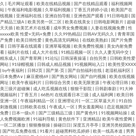
久
|
毛片网址观看
|
欧美在线精品视频
|
国产在线精品观看
|
福利视频网
站
|
午夜福利电影视频
|
久草褔利视频
|
丁香五月婷婷小说
|
欧美国产在
线视频
|
亚洲福利在线
|
亚洲自拍导航
|
亚洲色国产观看
|
91日韩电影
|
国
产精品三级A
|
欧美另类一区二区
|
欧美在线美女
|
日韩电影网新片
|
超碰
天天插
|
欧美艺术片在线看
|
成年男女免费视频
|
人妻在线视频免费
|
性
xxxxx欧美 性爱+无码+免费
|
久久99热精品
|
日韩AV无码久久
|
青青草国
产免费
|
欧美日韩性爱
|
黄色高清无码网站
|
在线欧美熟妇
|
国产片免费
看
|
日韩字幕在线观看
|
亚洲草莓视频
|
欧美免费性视频
|
美女内射免费
看
|
福利片在线
|
成人大片在线
|
91精品视频一区
|
久久人妻无码中交
|
精东成人
|
国产青草网
|
91论坛
|
日韩深夜操逼
|
自拍另类
|
日韩欧美性爱
网站
|
91绿帽视频
|
日韩成人精品视频
|
91视频网站入口
|
欧美性受XXXX
|
by午夜福利
|
日韩2页
|
国产第-页
|
国产自拍福利在线
|
老湿机福利区
|
日本免费A∨
|
麻豆蜜桃69
|
国产熟女网站
|
国产自约视频
|
欧美在线视频
网址
|
欧美午夜福利片
|
日韩综合另类
|
欧美无限资源
|
午夜论理日韩
|
欧
美三级片超碰搁
|
成人吃瓜视频在线
|
狠狠干影院
|
日韩剧泰剧
|
91大神
视频福利
|
丁香五月
|
66热9
|
在线观看日本三级
|
成人福利网
|
欧美日韩
亚洲一区
|
午夜福利精品一区
|
亚洲理论片
|
一区二区草逼大片
|
91自拍
刺激视频
|
曰韩欧美在线
|
午夜成人一区
|
男女羞羞网站
|
恋足视频国产
免费
|
日本一级s片
|
国产三级精品三级
|
国产黄色91
|
91视频网站操
|
成
人免费视频欧洲
|
91福利导航
|
黄色软件下
|
亚洲精品
|
欧美午夜性爱网
|
一区二区播放
|
狠狠撸狠操
|
操碰日日
|
深度五月亭亭
|
亚洲另类校园欧美
|
国产吃瓜免费在线
|
91看片
|
超碰黑料吃瓜婷婷
|
欧美一线高本道
|
男男