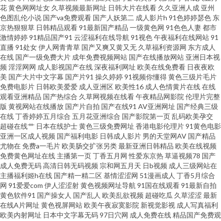
花
黄色网网址女
久草视频最新网址
日韩大片在线看
久久亚洲人成
亚州
色图乱伦小说
国产va免费观看
国产人妖第二
成人影片h
91色婷婷瑟色
东
源男天堂 欧美最淫伦合集 四虎成人影视大全 影音先鋒日韩在線播 91秦先生
京热狠狠草
日韩精品观看
91最新国产精品
一级黄色网
91色色人妻
都市
激情婷婷
91精品国产91
云涩福利在线导航
91视色
午夜福利在线网站
91
直播
91处女
伊人网青青草
国产又爽又黄又无
久草福利资源网
东方成人
在线视频 91视频大 91香蕉视频在线观 97资源在线视频 成人瑟瑟在线 东京热
在线
国产一级免费大片
成年免费视频网站
国产在线播放网站
亚洲日本视
频
淫淫网网
成人影视国产在线
深夜福利网址
欧美在线免费看
日夜夜欧
w姦 九1免费网页在线看 老湿机导航 日韩欧美影音婷婷 婷婷精品大综合网 亚
美
国产大片中文字幕
国产片91
操久婷婷
91视频你懂得
黄色三级片毛片
免费电影片
日韩欧美爱爱
成人亚洲区
欧美性16
成人色情黄片在线
在线
观看亚洲精品
国产热综合
久草网视频在线看
午夜精品网影院
伦理片完整
洲福利导航在线看 91N爽片 91看片婬黄大片软件 91素人约啪 99大香蕉东京
版
黄视网站在线播放
国产片自拍
国产在线91
AV亚洲网址
国产经典三级
在线
丁香婷婷五月综合
五月花亚洲综合
国产影院第一页
乱码欧美孕交
热 www在线熟女屁股 女同摸胸色色视频 少妇影院一区 午夜最新网址你懂得
超碰在线艹
日本在线护士
黄色三级免费网址
香港电影伦理片
91黄色电影
亚洲一区成人视频
国产福利电影
日韩成人影片
男的天堂网AV
国产精品
尤物在
免费a一毛片
欧美肠交扩张另类
最新亚洲日韩精品
欧美在线视频
伊人青青 91n女在线 91豆奶在线观看 91色晴网站免费观看 91香蕉国产线 国
免费黄色网址在线
主播第一页
丁香五月网
性爱东京热
草逼视频78
国产
成人免费无码
高清日韩无码视频
宗和网五月天
日b视频
成人三级网站在
产精品5页 玖玖免费小视频 女人心AV网站 欧美做爱a 日韩A片一区二区 少妇
主播福利姬h在线
国产精一精二区
基情涩涩网
51漫画成人
丁香5月综合
网
91爱爱com
伊人涩涩射
黄色视频网址导航
91国在线观看
91最新自拍
黄色软件91
国产操女人
国产乱人
欧美乱欲视频
超碰吃瓜
久草涩涩
最新
激情导航大全 午夜福利电影吃瓜 亚洲最大的黄色小说网 91美女诱惑 99精品
在线A片网址
黄色视屏网站
欧美午夜寂寞影院
新视觉影视
成人写真福利
欧美内射网址
日本中文字幕无码
97日穴网
成人免费在线
精品国产免费观
在线 成人小视频资源库 黑人黑人操妇女BB 久久少妇人妻夜夜骚 欧美欧美欧