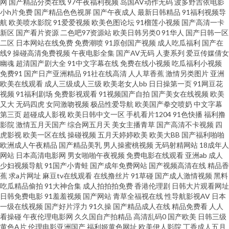
网
国产精品分类在线
97午夜福利视频
岛国AV动作无码
波多野吉依电影
小h片免费
国产精品色色视屏
国产午夜成人
最新日韩精品
91福利视频导
航
欧美喷水影院
91爱爱视频
欧美色图论坛
91榴莲小视频
国产高清一卡
日韩成人在线免費网站 91海角 日韩精品一级 女同日本韩欧 91青青草97资源
新区
国产看片资源
二色吧97资源站
欧美日韩另类0
91华人
国产日韩一区
二区
日本网站在线免费
免费潮喷
91原创国产视频
成人吃瓜福利
国产在
日朝精品BB 91挑色 欧美人妖淫乱成人专区 91秦先生在线视频 欧美日韩国语
线9
操碰高清免费视频
午夜电影全集
国产AV无码
人妻系列
爱豆传媒倩女
幽魂
超清国产剧大全
91中文字幕在线
免费在线小视频
吃瓜福利小视频
免费91
国产日产亚洲精品
91社在线高清
人人草香蕉
激情另类图片
亚洲
中字 91网站高清免费观看 日本小网站一区二E 91视频在线免费观看 日韩无码
欧美在线观看
成人三级成人三级
欧美老女人bb
日日操第一页
91网豆花
视频
91福利剧场
免费影视观看
91视频国产自拍
国产美女在线视频
欧美
精品久久 91在线入口免费 欧美性爱8P 91天堂原创 日本a片影音先锋 91在线
又大
无码四虎
女同激吻视频
极品性爱导航
欧美国产拳交喷奶
中文字幕
第三页
超碰成人影视
欧美日韩中文一区
手机看片1204
91色快播
福利撸
影院
激情五月天国产
综合网五月天
美女主播青草
国产高清不卡视频
四
五月天 91社区福利试看 欧洲肏逼 99久之久久中文字幕 日韩中文字 91中日在
虎影视
欧美一区在线
操碰视频
五月天婷婷欧美
欧美大BB
国产福利啪啪
欧洲成人午夜精品
国产精品美乳
男人操蜜桃视频
无码射精网站
18成年人
线 青娱乐91啦啪 91视频合集 青青草精品热 91香蕉嫩草影视 男女做事网站
网站
日本高清电影网
男女啪啪午夜视频
免费电影在线观看
亚洲ab
成人
少妇视频导航
91国产小青蛙
国产成年免费网站
国产视频高清在线
精品香
蕉
求a片网址
麻豆tv在线观看
在线撸丝片
91草碰
国产成人激情视频
黑料
91九色夫妻绿帽 欧美肏区 91色涩 www页网页在线观看 91va人妻 国产免费久
吃瓜精品偷拍
91大神合集
成人拍拍拍免费
香港伦理剧
日韩大片观看网址
日韩免费电影
91羞羞视频
国产网站
青草全福视在线
性导航影视AV
日本
久视频 91人人网 免费足交在线观看 91色在色蝌蚪 欧美丁香婷婷七月 91系列
一级在线视频
国产好片浮力
91久操
国产精品成人在线
精品免费看
人人
看操碰
午夜伦理电影网
久久国自产拍精品
高清乱码0
国产欧美
日韩三级
黄色A片
伦理电影亚洲国产
福利姬黄色网址
欧美伊人影院
丁香成人五月
在线视 日本乱码 超碰激情国产 91V精品 香蕉伊人99 美日韩精品卡久久 97资